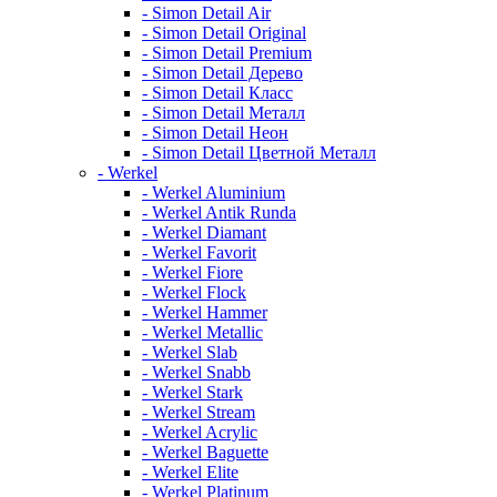
- Simon Detail Air
- Simon Detail Original
- Simon Detail Premium
- Simon Detail Дерево
- Simon Detail Класс
- Simon Detail Металл
- Simon Detail Неон
- Simon Detail Цветной Металл
- Werkel
- Werkel Aluminium
- Werkel Antik Runda
- Werkel Diamant
- Werkel Favorit
- Werkel Fiore
- Werkel Flock
- Werkel Hammer
- Werkel Metallic
- Werkel Slab
- Werkel Snabb
- Werkel Stark
- Werkel Stream
- Werkel Acrylic
- Werkel Baguette
- Werkel Elite
- Werkel Platinum