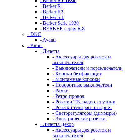
- Berker R.Classic
- Berker R1
- Berker R3
- Berker S.1
- Berker Serie 1930
- BERKER серия R.8
- DKC
- Avanti
- Bironi
- Лизетта
- Аксессуары для розеток и
выключателей
- Выключатели и переключатели
- Кнопки без фиксации
- Монтажные коробки
- Поворотные выключатели
- Рамки
- Ретро-провод
- Розетки ТВ, радио, спутник
- Розетки телефон-интернет
- Светорегуляторы (диммеры)
- Электрические розетки
- Лизетта Декор
- Аксессуары для розеток и
выключателей