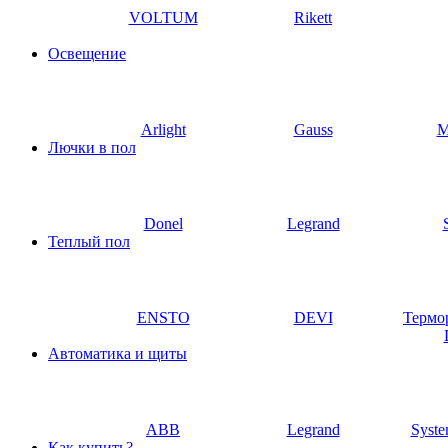
VOLTUM
Rikett
Освещение
Arlight
Gauss
M
Лючки в пол
Donel
Legrand
Теплый пол
ENSTO
DEVI
Термо
Автоматика и щиты
ABB
Legrand
Syste
Как купить?