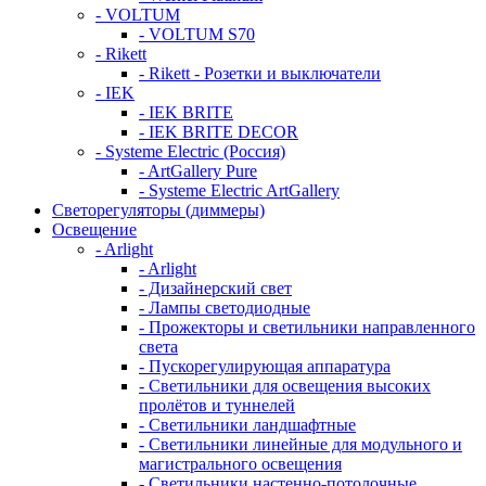
- VOLTUM
- VOLTUM S70
- Rikett
- Rikett - Розетки и выключатели
- IEK
- IEK BRITE
- IEK BRITE DECOR
- Systeme Electric (Россия)
- ArtGallery Pure
- Systeme Electric ArtGallery
Светорегуляторы (диммеры)
Освещение
- Arlight
- Arlight
- Дизайнерский свет
- Лампы светодиодные
- Прожекторы и светильники направленного
света
- Пускорегулирующая аппаратура
- Светильники для освещения высоких
пролётов и туннелей
- Светильники ландшафтные
- Светильники линейные для модульного и
магистрального освещения
- Светильники настенно-потолочные