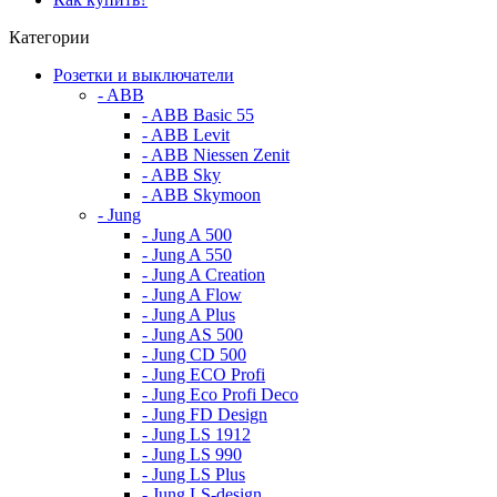
Категории
Розетки и выключатели
- ABB
- ABB Basic 55
- ABB Levit
- ABB Niessen Zenit
- ABB Sky
- ABB Skymoon
- Jung
- Jung A 500
- Jung A 550
- Jung A Creation
- Jung A Flow
- Jung A Plus
- Jung AS 500
- Jung CD 500
- Jung ECO Profi
- Jung Eco Profi Deco
- Jung FD Design
- Jung LS 1912
- Jung LS 990
- Jung LS Plus
- Jung LS-design