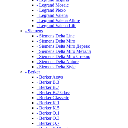
- Legrand Mosaic
- Legrand Plexo
- Legrand Valena
- Legrand Valena Allure
- Legrand Valena Life
- Siemens
- Siemens Delta Line
- Siemens Delta Miro
- Siemens Delta Miro Дерево
- Siemens Delta Miro Металл
- Siemens Delta Miro Стекло
- Siemens Delta Nature
- Siemens Delta Style
- Berker
- Berker Arsys
- Berker B.3
- Berker B.7
- Berker B.7 Glass
- Berker Glasserie
- Berker K.1
- Berker K.5
- Berker Q.1
- Berker Q.3
- Berker Q.7