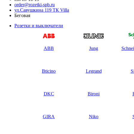
order@rozetki-spb.ru
ул.Савушкина 119 ТК Villa
Беговая
Розетки и выключатели
ABB
Jung
Schnei
Bticino
Legrand
S
DKC
Bironi
GIRA
Niko