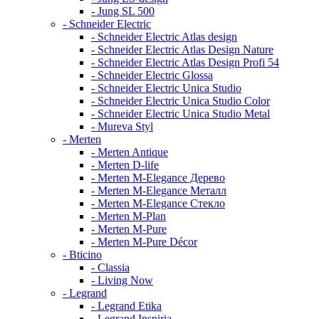
- Jung SL 500
- Schneider Electric
- Schneider Electric Atlas design
- Schneider Electric Atlas Design Nature
- Schneider Electric Atlas Design Profi 54
- Schneider Electric Glossa
- Schneider Electric Unica Studio
- Schneider Electric Unica Studio Color
- Schneider Electric Unica Studio Metal
- Mureva Styl
- Merten
- Merten Antique
- Merten D-life
- Merten M-Elegance Дерево
- Merten M-Elegance Металл
- Merten M-Elegance Стекло
- Merten M-Plan
- Merten M-Pure
- Merten M-Pure Décor
- Bticino
- Classia
- Living Now
- Legrand
- Legrand Etika
- Legrand Inspiria