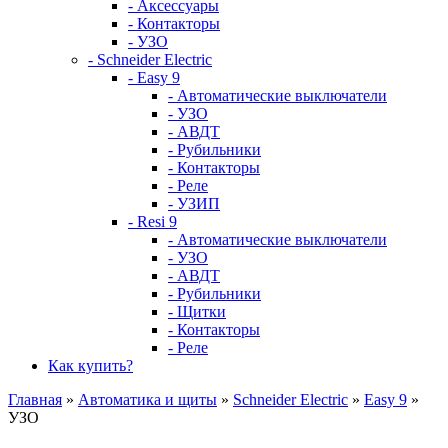
- Аксессуары
- Контакторы
- УЗО
- Schneider Electric
- Easy 9
- Автоматические выключатели
- УЗО
- АВДТ
- Рубильники
- Контакторы
- Реле
- УЗИП
- Resi 9
- Автоматические выключатели
- УЗО
- АВДТ
- Рубильники
- Щитки
- Контакторы
- Реле
Как купить?
Главная
»
Автоматика и щиты
»
Schneider Electric
»
Easy 9
»
УЗО