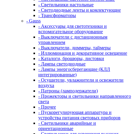
- Светильники настольные
- Светодиодные ленты и комлектующие
- Трансформаторы
- Gauss
- Аксессуары для светотехники и
вспомогательное оборудование
- Выключатели с дистанционным
управлением
- Выключатели, диммеры, таймеры
- Иллюминация и декоративное освещение
- Каталоги, брошюры, листовки
- Лампы светодиодные
- Лампы энергосберегающие (КЛЛ
интегрированные)
- Осушители, увлажнители и освежители
воздуха
- Патроны (ламподержатели)
- Прожекторы и светильники направленного
света
- Прочее
- Пускорегулирующая аппаратура и
устройства питания световых приборов
- Светильники аварийные и
ориентационные
- Светильники для освещения высоких