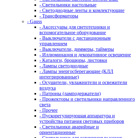
- Светильники настольные
- Светодиодные ленты и комлектующие
- Трансформаторы
- Gauss
- Аксессуары для светотехники и
вспомогательное оборудование
- Выключатели с дистанционным
управлением
- Выключатели, диммеры, таймеры
- Иллюминация и декоративное освещение
- Каталоги, брошюры, листовки
- Лампы светодиодные
- Лампы энергосберегающие (КЛЛ
интегрированные)
- Осушители, увлажнители и освежители
воздуха
- Патроны (ламподержатели)
- Прожекторы и светильники направленного
света
- Прочее
- Пускорегулирующая аппаратура и
устройства питания световых приборов
- Светильники аварийные и
ориентационные
- Светильники для освещения высоких