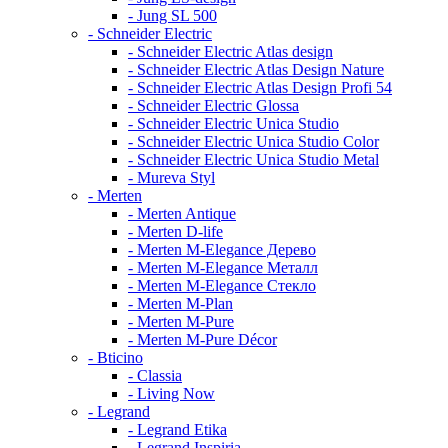
- Jung SL 500
- Schneider Electric
- Schneider Electric Atlas design
- Schneider Electric Atlas Design Nature
- Schneider Electric Atlas Design Profi 54
- Schneider Electric Glossa
- Schneider Electric Unica Studio
- Schneider Electric Unica Studio Color
- Schneider Electric Unica Studio Metal
- Mureva Styl
- Merten
- Merten Antique
- Merten D-life
- Merten M-Elegance Дерево
- Merten M-Elegance Металл
- Merten M-Elegance Стекло
- Merten M-Plan
- Merten M-Pure
- Merten M-Pure Décor
- Bticino
- Classia
- Living Now
- Legrand
- Legrand Etika
- Legrand Inspiria