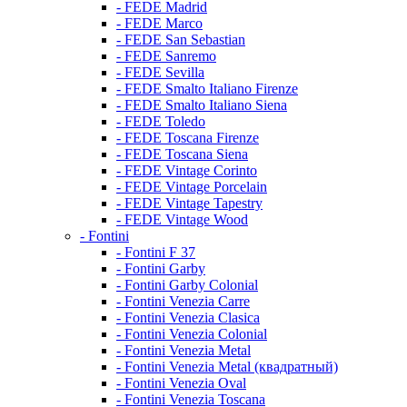
- FEDE Madrid
- FEDE Marco
- FEDE San Sebastian
- FEDE Sanremo
- FEDE Sevilla
- FEDE Smalto Italiano Firenze
- FEDE Smalto Italiano Siena
- FEDE Toledo
- FEDE Toscana Firenze
- FEDE Toscana Siena
- FEDE Vintage Corinto
- FEDE Vintage Porcelain
- FEDE Vintage Tapestry
- FEDE Vintage Wood
- Fontini
- Fontini F 37
- Fontini Garby
- Fontini Garby Colonial
- Fontini Venezia Carre
- Fontini Venezia Clasica
- Fontini Venezia Colonial
- Fontini Venezia Metal
- Fontini Venezia Metal (квадратный)
- Fontini Venezia Oval
- Fontini Venezia Toscana