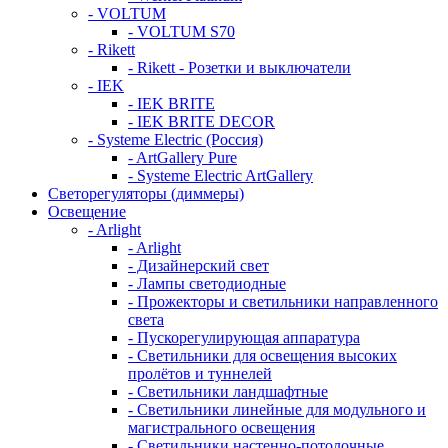
- VOLTUM
- VOLTUM S70
- Rikett
- Rikett - Розетки и выключатели
- IEK
- IEK BRITE
- IEK BRITE DECOR
- Systeme Electric (Россия)
- ArtGallery Pure
- Systeme Electric ArtGallery
Светорегуляторы (диммеры)
Освещение
- Arlight
- Arlight
- Дизайнерский свет
- Лампы светодиодные
- Прожекторы и светильники направленного
света
- Пускорегулирующая аппаратура
- Светильники для освещения высоких
пролётов и туннелей
- Светильники ландшафтные
- Светильники линейные для модульного и
магистрального освещения
- Светильники настенно-потолочные