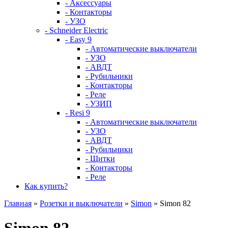
- Аксессуары
- Контакторы
- УЗО
- Schneider Electric
- Easy 9
- Автоматические выключатели
- УЗО
- АВДТ
- Рубильники
- Контакторы
- Реле
- УЗИП
- Resi 9
- Автоматические выключатели
- УЗО
- АВДТ
- Рубильники
- Щитки
- Контакторы
- Реле
Как купить?
Главная
»
Розетки и выключатели
»
Simon
» Simon 82