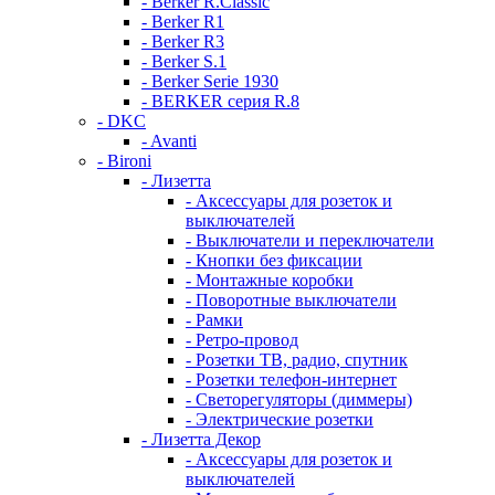
- Berker R.Classic
- Berker R1
- Berker R3
- Berker S.1
- Berker Serie 1930
- BERKER серия R.8
- DKC
- Avanti
- Bironi
- Лизетта
- Аксессуары для розеток и
выключателей
- Выключатели и переключатели
- Кнопки без фиксации
- Монтажные коробки
- Поворотные выключатели
- Рамки
- Ретро-провод
- Розетки ТВ, радио, спутник
- Розетки телефон-интернет
- Светорегуляторы (диммеры)
- Электрические розетки
- Лизетта Декор
- Аксессуары для розеток и
выключателей