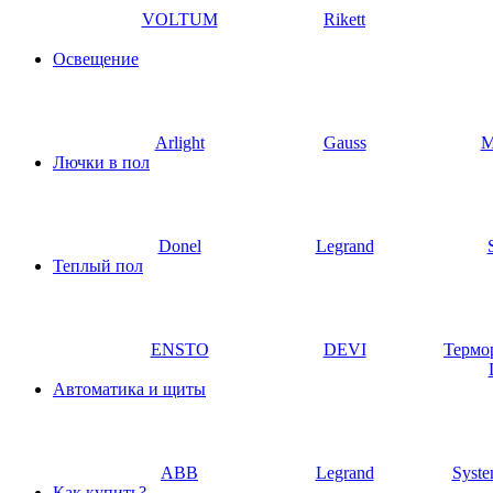
VOLTUM
Rikett
Освещение
Arlight
Gauss
M
Лючки в пол
Donel
Legrand
Теплый пол
ENSTO
DEVI
Термо
Автоматика и щиты
ABB
Legrand
Syste
Как купить?