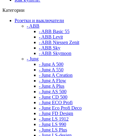
Категории
Розетки и выключатели
- ABB
- ABB Basic 55
- ABB Levit
- ABB Niessen Zenit
- ABB Sky
- ABB Skymoon
- Jung
- Jung A 500
- Jung A 550
- Jung A Creation
- Jung A Flow
- Jung A Plus
- Jung AS 500
- Jung CD 500
- Jung ECO Profi
- Jung Eco Profi Deco
- Jung FD Design
- Jung LS 1912
- Jung LS 990
- Jung LS Plus
- Jung LS-design