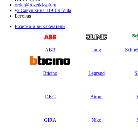
order@rozetki-spb.ru
ул.Савушкина 119 ТК Villa
Беговая
Розетки и выключатели
ABB
Jung
Schnei
Bticino
Legrand
S
DKC
Bironi
GIRA
Niko