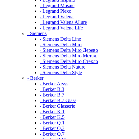
- Legrand Mosaic
- Legrand Plexo
- Legrand Valena
- Legrand Valena Allure
- Legrand Valena Life
- Siemens
- Siemens Delta Line
- Siemens Delta Miro
- Siemens Delta Miro Дерево
- Siemens Delta Miro Металл
- Siemens Delta Miro Стекло
- Siemens Delta Nature
- Siemens Delta Style
- Berker
- Berker Arsys
- Berker B.3
- Berker B.7
- Berker B.7 Glass
- Berker Glasserie
- Berker K.1
- Berker K.5
- Berker Q.1
- Berker Q.3
- Berker Q.7