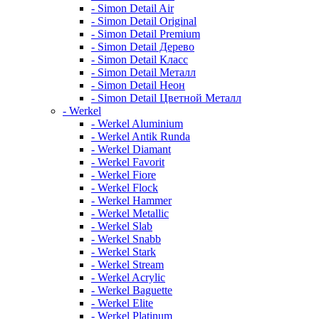
- Simon Detail Air
- Simon Detail Original
- Simon Detail Premium
- Simon Detail Дерево
- Simon Detail Класс
- Simon Detail Металл
- Simon Detail Неон
- Simon Detail Цветной Металл
- Werkel
- Werkel Aluminium
- Werkel Antik Runda
- Werkel Diamant
- Werkel Favorit
- Werkel Fiore
- Werkel Flock
- Werkel Hammer
- Werkel Metallic
- Werkel Slab
- Werkel Snabb
- Werkel Stark
- Werkel Stream
- Werkel Acrylic
- Werkel Baguette
- Werkel Elite
- Werkel Platinum