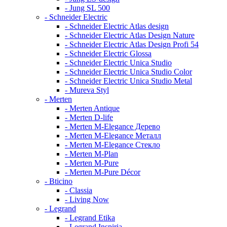
- Jung SL 500
- Schneider Electric
- Schneider Electric Atlas design
- Schneider Electric Atlas Design Nature
- Schneider Electric Atlas Design Profi 54
- Schneider Electric Glossa
- Schneider Electric Unica Studio
- Schneider Electric Unica Studio Color
- Schneider Electric Unica Studio Metal
- Mureva Styl
- Merten
- Merten Antique
- Merten D-life
- Merten M-Elegance Дерево
- Merten M-Elegance Металл
- Merten M-Elegance Стекло
- Merten M-Plan
- Merten M-Pure
- Merten M-Pure Décor
- Bticino
- Classia
- Living Now
- Legrand
- Legrand Etika
- Legrand Inspiria