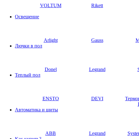
VOLTUM
Rikett
Освещение
Arlight
Gauss
M
Лючки в пол
Donel
Legrand
Теплый пол
ENSTO
DEVI
Термо
Автоматика и щиты
ABB
Legrand
Syste
Как купить?