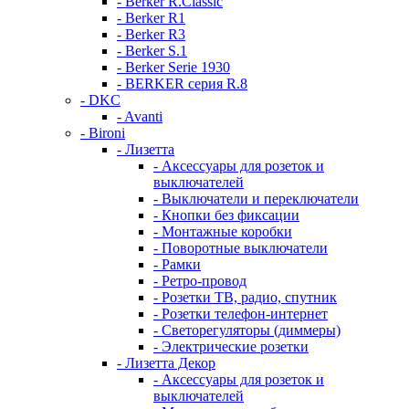
- Berker R.Classic
- Berker R1
- Berker R3
- Berker S.1
- Berker Serie 1930
- BERKER серия R.8
- DKC
- Avanti
- Bironi
- Лизетта
- Аксессуары для розеток и
выключателей
- Выключатели и переключатели
- Кнопки без фиксации
- Монтажные коробки
- Поворотные выключатели
- Рамки
- Ретро-провод
- Розетки ТВ, радио, спутник
- Розетки телефон-интернет
- Светорегуляторы (диммеры)
- Электрические розетки
- Лизетта Декор
- Аксессуары для розеток и
выключателей