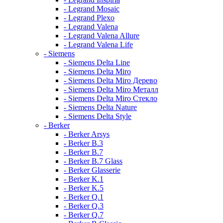
- Legrand Mosaic
- Legrand Plexo
- Legrand Valena
- Legrand Valena Allure
- Legrand Valena Life
- Siemens
- Siemens Delta Line
- Siemens Delta Miro
- Siemens Delta Miro Дерево
- Siemens Delta Miro Металл
- Siemens Delta Miro Стекло
- Siemens Delta Nature
- Siemens Delta Style
- Berker
- Berker Arsys
- Berker B.3
- Berker B.7
- Berker B.7 Glass
- Berker Glasserie
- Berker K.1
- Berker K.5
- Berker Q.1
- Berker Q.3
- Berker Q.7