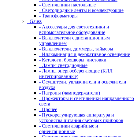
- Светильники настольные
- Светодиодные ленты и комлектующие
- Трансформаторы
- Gauss
- Аксессуары для светотехники и
вспомогательное оборудование
- Выключатели с дистанционным
управлением
- Выключатели, диммеры, таймеры
- Иллюминация и декоративное освещение
- Каталоги, брошюры, листовки
- Лампы светодиодные
- Лампы энергосберегающие (КЛЛ
интегрированные)
- Осушители, увлажнители и освежители
воздуха
- Патроны (ламподержатели)
- Прожекторы и светильники направленного
света
- Прочее
- Пускорегулирующая аппаратура и
устройства питания световых приборов
- Светильники аварийные и
ориентационные
- Светильники для освещения высоких