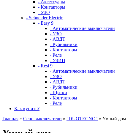
- Аксессуары
- Контакторы
- УЗО
- Schneider Electric
- Easy 9
- Автоматические выключатели
- УЗО
- АВДТ
- Рубильники
- Контакторы
- Реле
- УЗИП
- Resi 9
- Автоматические выключатели
- УЗО
- АВДТ
- Рубильники
- Щитки
- Контакторы
- Реле
Как купить?
Главная
»
Сенс выключатели
»
"DUOTECNO"
» Умный дом