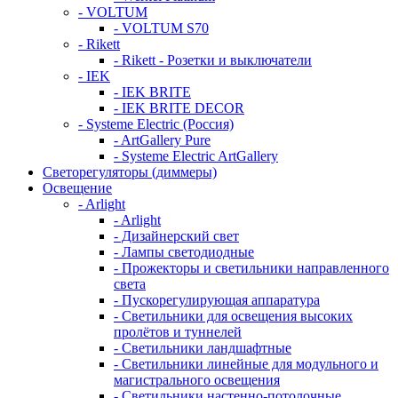
- VOLTUM
- VOLTUM S70
- Rikett
- Rikett - Розетки и выключатели
- IEK
- IEK BRITE
- IEK BRITE DECOR
- Systeme Electric (Россия)
- ArtGallery Pure
- Systeme Electric ArtGallery
Светорегуляторы (диммеры)
Освещение
- Arlight
- Arlight
- Дизайнерский свет
- Лампы светодиодные
- Прожекторы и светильники направленного
света
- Пускорегулирующая аппаратура
- Светильники для освещения высоких
пролётов и туннелей
- Светильники ландшафтные
- Светильники линейные для модульного и
магистрального освещения
- Светильники настенно-потолочные