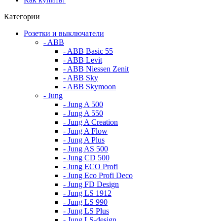
Категории
Розетки и выключатели
- ABB
- ABB Basic 55
- ABB Levit
- ABB Niessen Zenit
- ABB Sky
- ABB Skymoon
- Jung
- Jung A 500
- Jung A 550
- Jung A Creation
- Jung A Flow
- Jung A Plus
- Jung AS 500
- Jung CD 500
- Jung ECO Profi
- Jung Eco Profi Deco
- Jung FD Design
- Jung LS 1912
- Jung LS 990
- Jung LS Plus
- Jung LS-design