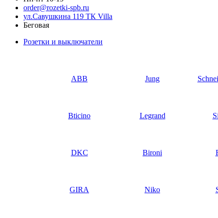
order@rozetki-spb.ru
ул.Савушкина 119 ТК Villa
Беговая
Розетки и выключатели
ABB
Jung
Schnei
Bticino
Legrand
S
DKC
Bironi
GIRA
Niko