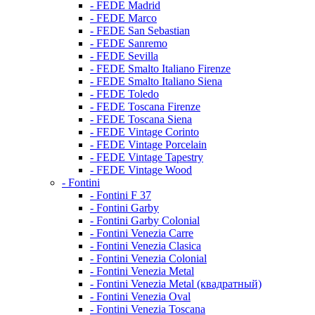
- FEDE Madrid
- FEDE Marco
- FEDE San Sebastian
- FEDE Sanremo
- FEDE Sevilla
- FEDE Smalto Italiano Firenze
- FEDE Smalto Italiano Siena
- FEDE Toledo
- FEDE Toscana Firenze
- FEDE Toscana Siena
- FEDE Vintage Corinto
- FEDE Vintage Porcelain
- FEDE Vintage Tapestry
- FEDE Vintage Wood
- Fontini
- Fontini F 37
- Fontini Garby
- Fontini Garby Colonial
- Fontini Venezia Carre
- Fontini Venezia Clasica
- Fontini Venezia Colonial
- Fontini Venezia Metal
- Fontini Venezia Metal (квадратный)
- Fontini Venezia Oval
- Fontini Venezia Toscana