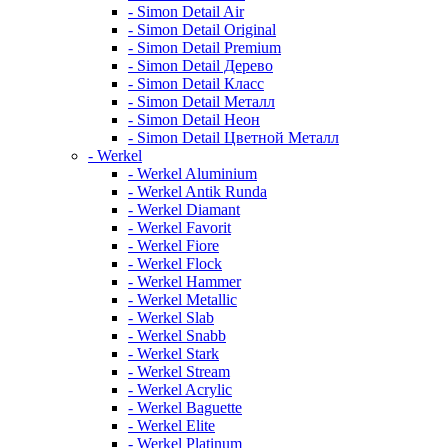
- Simon Detail Air
- Simon Detail Original
- Simon Detail Premium
- Simon Detail Дерево
- Simon Detail Класс
- Simon Detail Металл
- Simon Detail Неон
- Simon Detail Цветной Металл
- Werkel
- Werkel Aluminium
- Werkel Antik Runda
- Werkel Diamant
- Werkel Favorit
- Werkel Fiore
- Werkel Flock
- Werkel Hammer
- Werkel Metallic
- Werkel Slab
- Werkel Snabb
- Werkel Stark
- Werkel Stream
- Werkel Acrylic
- Werkel Baguette
- Werkel Elite
- Werkel Platinum