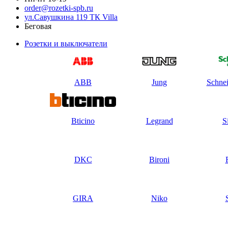
order@rozetki-spb.ru
ул.Савушкина 119 ТК Villa
Беговая
Розетки и выключатели
ABB
Jung
Schnei
Bticino
Legrand
S
DKC
Bironi
GIRA
Niko