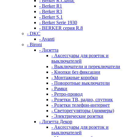
- Berker R.Classic
- Berker R1
- Berker R3
- Berker S.1
- Berker Serie 1930
- BERKER серия R.8
- DKC
- Avanti
- Bironi
- Лизетта
- Аксессуары для розеток и
выключателей
- Выключатели и переключатели
- Кнопки без фиксации
- Монтажные коробки
- Поворотные выключатели
- Рамки
- Ретро-провод
- Розетки ТВ, радио, спутник
- Розетки телефон-интернет
- Светорегуляторы (диммеры)
- Электрические розетки
- Лизетта Декор
- Аксессуары для розеток и
выключателей