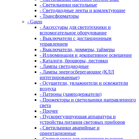
- Светильники настольные
- Светодиодные ленты и комлектующие
- Трансформаторы
- Gauss
- Аксессуары для светотехники и
вспомогательное оборудование
- Выключатели с дистанционным
управлением
- Выключатели, диммеры, таймеры
- Иллюминация и декоративное освещение
- Каталоги, брошюры, листовки
- Лампы светодиодные
- Лампы энергосберегающие (КЛЛ
интегрированные)
- Осушители, увлажнители и освежители
воздуха
- Патроны (ламподержатели)
- Прожекторы и светильники направленного
света
- Прочее
- Пускорегулирующая аппаратура и
устройства питания световых приборов
- Светильники аварийные и
ориентационные
- Светильники для освещения высоких