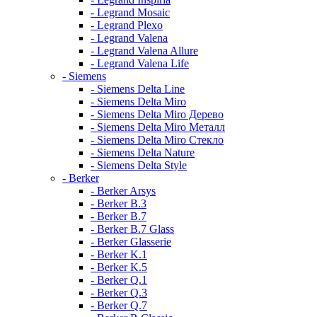
- Legrand Mosaic
- Legrand Plexo
- Legrand Valena
- Legrand Valena Allure
- Legrand Valena Life
- Siemens
- Siemens Delta Line
- Siemens Delta Miro
- Siemens Delta Miro Дерево
- Siemens Delta Miro Металл
- Siemens Delta Miro Стекло
- Siemens Delta Nature
- Siemens Delta Style
- Berker
- Berker Arsys
- Berker B.3
- Berker B.7
- Berker B.7 Glass
- Berker Glasserie
- Berker K.1
- Berker K.5
- Berker Q.1
- Berker Q.3
- Berker Q.7