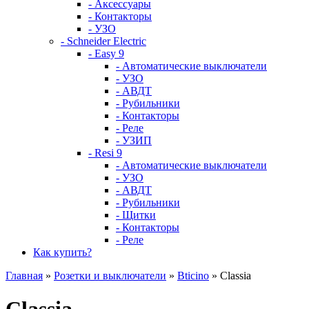
- Аксессуары
- Контакторы
- УЗО
- Schneider Electric
- Easy 9
- Автоматические выключатели
- УЗО
- АВДТ
- Рубильники
- Контакторы
- Реле
- УЗИП
- Resi 9
- Автоматические выключатели
- УЗО
- АВДТ
- Рубильники
- Щитки
- Контакторы
- Реле
Как купить?
Главная
»
Розетки и выключатели
»
Bticino
» Classia