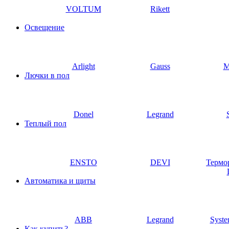
VOLTUM
Rikett
Освещение
Arlight
Gauss
M
Лючки в пол
Donel
Legrand
Теплый пол
ENSTO
DEVI
Термо
Автоматика и щиты
ABB
Legrand
Syste
Как купить?