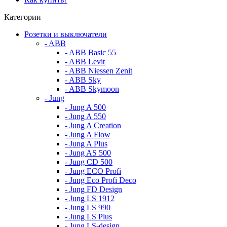
Категории
Розетки и выключатели
- ABB
- ABB Basic 55
- ABB Levit
- ABB Niessen Zenit
- ABB Sky
- ABB Skymoon
- Jung
- Jung A 500
- Jung A 550
- Jung A Creation
- Jung A Flow
- Jung A Plus
- Jung AS 500
- Jung CD 500
- Jung ECO Profi
- Jung Eco Profi Deco
- Jung FD Design
- Jung LS 1912
- Jung LS 990
- Jung LS Plus
- Jung LS-design