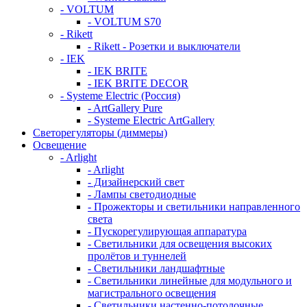
- VOLTUM
- VOLTUM S70
- Rikett
- Rikett - Розетки и выключатели
- IEK
- IEK BRITE
- IEK BRITE DECOR
- Systeme Electric (Россия)
- ArtGallery Pure
- Systeme Electric ArtGallery
Светорегуляторы (диммеры)
Освещение
- Arlight
- Arlight
- Дизайнерский свет
- Лампы светодиодные
- Прожекторы и светильники направленного
света
- Пускорегулирующая аппаратура
- Светильники для освещения высоких
пролётов и туннелей
- Светильники ландшафтные
- Светильники линейные для модульного и
магистрального освещения
- Светильники настенно-потолочные