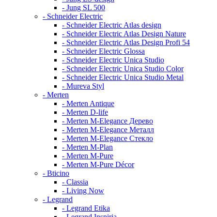
- Jung SL 500
- Schneider Electric
- Schneider Electric Atlas design
- Schneider Electric Atlas Design Nature
- Schneider Electric Atlas Design Profi 54
- Schneider Electric Glossa
- Schneider Electric Unica Studio
- Schneider Electric Unica Studio Color
- Schneider Electric Unica Studio Metal
- Mureva Styl
- Merten
- Merten Antique
- Merten D-life
- Merten M-Elegance Дерево
- Merten M-Elegance Металл
- Merten M-Elegance Стекло
- Merten M-Plan
- Merten M-Pure
- Merten M-Pure Décor
- Bticino
- Classia
- Living Now
- Legrand
- Legrand Etika
- Legrand Inspiria