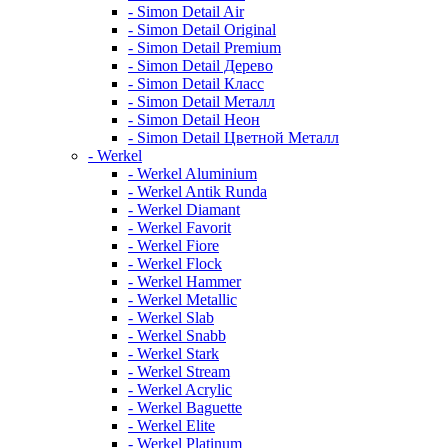
- Simon Detail Air
- Simon Detail Original
- Simon Detail Premium
- Simon Detail Дерево
- Simon Detail Класс
- Simon Detail Металл
- Simon Detail Неон
- Simon Detail Цветной Металл
- Werkel
- Werkel Aluminium
- Werkel Antik Runda
- Werkel Diamant
- Werkel Favorit
- Werkel Fiore
- Werkel Flock
- Werkel Hammer
- Werkel Metallic
- Werkel Slab
- Werkel Snabb
- Werkel Stark
- Werkel Stream
- Werkel Acrylic
- Werkel Baguette
- Werkel Elite
- Werkel Platinum