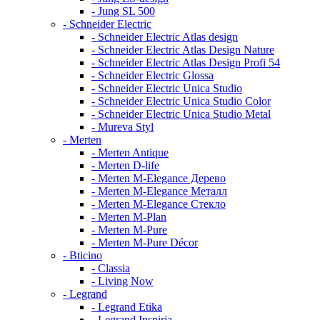
- Jung SL 500
- Schneider Electric
- Schneider Electric Atlas design
- Schneider Electric Atlas Design Nature
- Schneider Electric Atlas Design Profi 54
- Schneider Electric Glossa
- Schneider Electric Unica Studio
- Schneider Electric Unica Studio Color
- Schneider Electric Unica Studio Metal
- Mureva Styl
- Merten
- Merten Antique
- Merten D-life
- Merten M-Elegance Дерево
- Merten M-Elegance Металл
- Merten M-Elegance Стекло
- Merten M-Plan
- Merten M-Pure
- Merten M-Pure Décor
- Bticino
- Classia
- Living Now
- Legrand
- Legrand Etika
- Legrand Inspiria