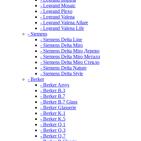
- Legrand Mosaic
- Legrand Plexo
- Legrand Valena
- Legrand Valena Allure
- Legrand Valena Life
- Siemens
- Siemens Delta Line
- Siemens Delta Miro
- Siemens Delta Miro Дерево
- Siemens Delta Miro Металл
- Siemens Delta Miro Стекло
- Siemens Delta Nature
- Siemens Delta Style
- Berker
- Berker Arsys
- Berker B.3
- Berker B.7
- Berker B.7 Glass
- Berker Glasserie
- Berker K.1
- Berker K.5
- Berker Q.1
- Berker Q.3
- Berker Q.7