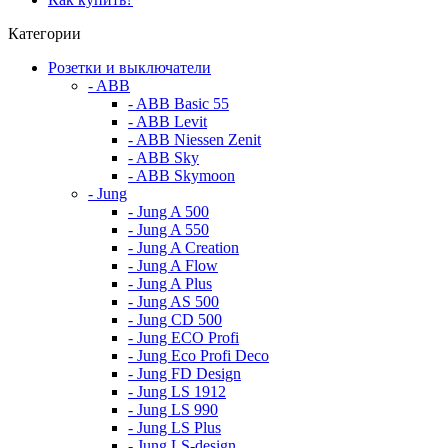
Категории
Розетки и выключатели
- ABB
- ABB Basic 55
- ABB Levit
- ABB Niessen Zenit
- ABB Sky
- ABB Skymoon
- Jung
- Jung A 500
- Jung A 550
- Jung A Creation
- Jung A Flow
- Jung A Plus
- Jung AS 500
- Jung CD 500
- Jung ECO Profi
- Jung Eco Profi Deco
- Jung FD Design
- Jung LS 1912
- Jung LS 990
- Jung LS Plus
- Jung LS-design