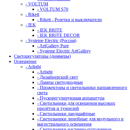
- VOLTUM
- VOLTUM S70
- Rikett
- Rikett - Розетки и выключатели
- IEK
- IEK BRITE
- IEK BRITE DECOR
- Systeme Electric (Россия)
- ArtGallery Pure
- Systeme Electric ArtGallery
Светорегуляторы (диммеры)
Освещение
- Arlight
- Arlight
- Дизайнерский свет
- Лампы светодиодные
- Прожекторы и светильники направленного
света
- Пускорегулирующая аппаратура
- Светильники для освещения высоких
пролётов и туннелей
- Светильники ландшафтные
- Светильники линейные для модульного и
магистрального освещения
- Светильники настенно-потолочные