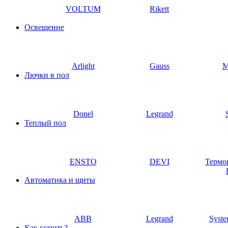
VOLTUM
Rikett
Освещение
Arlight
Gauss
M
Лючки в пол
Donel
Legrand
Теплый пол
ENSTO
DEVI
Термо
Автоматика и щиты
ABB
Legrand
Syste
Как купить?