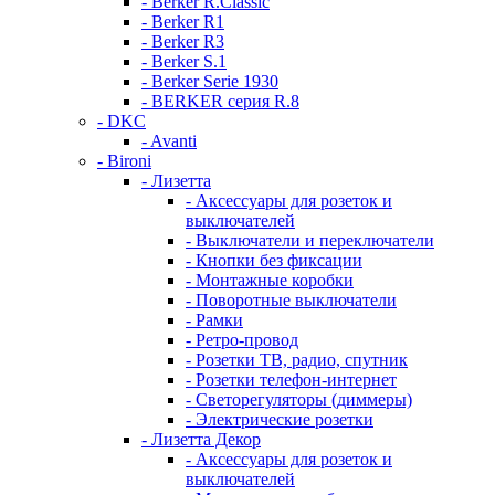
- Berker R.Classic
- Berker R1
- Berker R3
- Berker S.1
- Berker Serie 1930
- BERKER серия R.8
- DKC
- Avanti
- Bironi
- Лизетта
- Аксессуары для розеток и
выключателей
- Выключатели и переключатели
- Кнопки без фиксации
- Монтажные коробки
- Поворотные выключатели
- Рамки
- Ретро-провод
- Розетки ТВ, радио, спутник
- Розетки телефон-интернет
- Светорегуляторы (диммеры)
- Электрические розетки
- Лизетта Декор
- Аксессуары для розеток и
выключателей