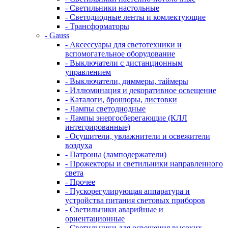
- Светильники настольные
- Светодиодные ленты и комлектующие
- Трансформаторы
- Gauss
- Аксессуары для светотехники и
вспомогательное оборудование
- Выключатели с дистанционным
управлением
- Выключатели, диммеры, таймеры
- Иллюминация и декоративное освещение
- Каталоги, брошюры, листовки
- Лампы светодиодные
- Лампы энергосберегающие (КЛЛ
интегрированные)
- Осушители, увлажнители и освежители
воздуха
- Патроны (ламподержатели)
- Прожекторы и светильники направленного
света
- Прочее
- Пускорегулирующая аппаратура и
устройства питания световых приборов
- Светильники аварийные и
ориентационные
- Светильники для освещения высоких