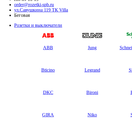
order@rozetki-spb.ru
ул.Савушкина 119 ТК Villa
Беговая
Розетки и выключатели
ABB
Jung
Schnei
Bticino
Legrand
S
DKC
Bironi
GIRA
Niko