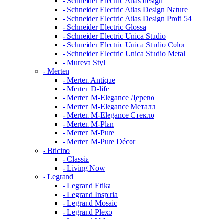
- Schneider Electric Atlas design
- Schneider Electric Atlas Design Nature
- Schneider Electric Atlas Design Profi 54
- Schneider Electric Glossa
- Schneider Electric Unica Studio
- Schneider Electric Unica Studio Color
- Schneider Electric Unica Studio Metal
- Mureva Styl
- Merten
- Merten Antique
- Merten D-life
- Merten M-Elegance Дерево
- Merten M-Elegance Металл
- Merten M-Elegance Стекло
- Merten M-Plan
- Merten M-Pure
- Merten M-Pure Décor
- Bticino
- Classia
- Living Now
- Legrand
- Legrand Etika
- Legrand Inspiria
- Legrand Mosaic
- Legrand Plexo