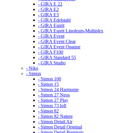
- GIRA E 22
- GIRA E2
- GIRA E3
- GIRA Edelstahl
- GIRA Esprit
- GIRA Esprit Linoleum-Multiplex
- GIRA Event
- GIRA Event Clear
- GIRA Event Opaque
- GIRA F100
- GIRA Standard 55
- GIRA Studio
- Niko
- Simon
- Simon 100
- Simon 15
- Simon 24 Harmonie
- Simon 27 Neos
- Simon 27 Play
- Simon 73 loft
- Simon 82
- Simon 82 Nature
- Simon Detail Air
- Simon Detail Original
- Simon Detail Premium