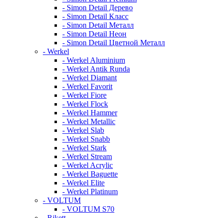
- Simon Detail Дерево
- Simon Detail Класс
- Simon Detail Металл
- Simon Detail Неон
- Simon Detail Цветной Металл
- Werkel
- Werkel Aluminium
- Werkel Antik Runda
- Werkel Diamant
- Werkel Favorit
- Werkel Fiore
- Werkel Flock
- Werkel Hammer
- Werkel Metallic
- Werkel Slab
- Werkel Snabb
- Werkel Stark
- Werkel Stream
- Werkel Acrylic
- Werkel Baguette
- Werkel Elite
- Werkel Platinum
- VOLTUM
- VOLTUM S70
- Rikett