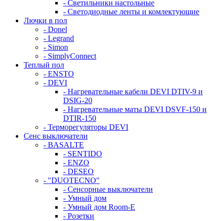
- Светильники настольные
- Светодиодные ленты и комлектующие
Лючки в пол
- Donel
- Legrand
- Simon
- SimplyConnect
Теплый пол
- ENSTO
- DEVI
- Нагревательные кабели DEVI DTIV-9 и
DSIG-20
- Нагревательные маты DEVI DSVF-150 и
DTIR-150
- Терморегуляторы DEVI
Сенс выключатели
- BASALTE
- SENTIDO
- ENZO
- DESEO
- "DUOTECNO"
- Сенсорные выключатели
- Умный дом
- Умный дом Room-E
- Розетки