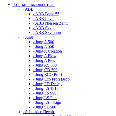
Розетки и выключатели
- ABB
- ABB Basic 55
- ABB Levit
- ABB Niessen Zenit
- ABB Sky
- ABB Skymoon
- Jung
- Jung A 500
- Jung A 550
- Jung A Creation
- Jung A Flow
- Jung A Plus
- Jung AS 500
- Jung CD 500
- Jung ECO Profi
- Jung Eco Profi Deco
- Jung FD Design
- Jung LS 1912
- Jung LS 990
- Jung LS Plus
- Jung LS-design
- Jung SL 500
- Schneider Electric