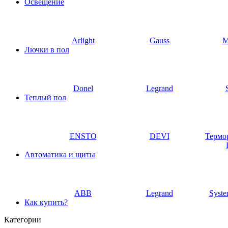
Освещение
Arlight
Gauss
M
Лючки в пол
Donel
Legrand
Теплый пол
ENSTO
DEVI
Термо
Автоматика и щиты
ABB
Legrand
Syste
Как купить?
Категории