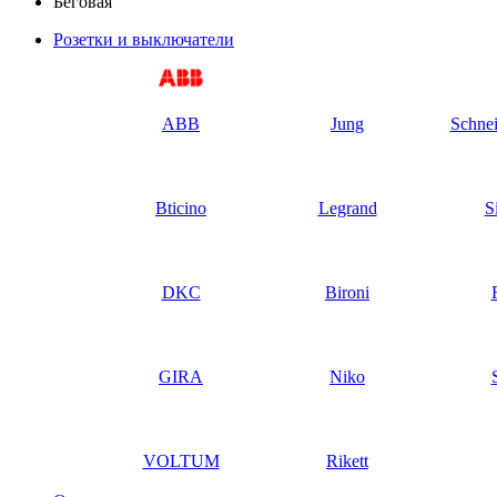
Беговая
Розетки и выключатели
ABB
Jung
Schnei
Bticino
Legrand
S
DKC
Bironi
GIRA
Niko
VOLTUM
Rikett