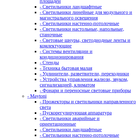
площадей
- Светильники ландшафтные
- Светильники линейные для модульного и
магистрального освещения
- Светильники настенно-потолочные
- Светильники настольные, напольные,
станочные
- Световые шнуры, светодиодные ленты и
комлектующие
- Системы вентиляции и
кондиционирования
- Стенды
- Техника бытовая малая
- Удлинители, разветвители, переходники
- Устройства управления жалюзи, звуком,
сигнализацией, климатом
- Фонари и переносные световые приборы
- Maytoni
- Прожекторы и светильники направленного
света
- Пускорегулирующая аппаратура
- Светильники аварийные и
ориентационные
- Светильники ландшафтные
- Светильники настенно-потолочные