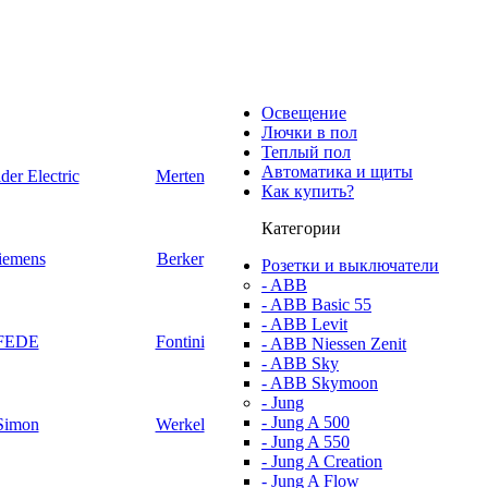
Освещение
Лючки в пол
Теплый пол
Автоматика и щиты
der Electric
Merten
Как купить?
Категории
iemens
Berker
Розетки и выключатели
- ABB
- ABB Basic 55
- ABB Levit
FEDE
Fontini
- ABB Niessen Zenit
- ABB Sky
- ABB Skymoon
- Jung
- Jung A 500
Simon
Werkel
- Jung A 550
- Jung A Creation
- Jung A Flow