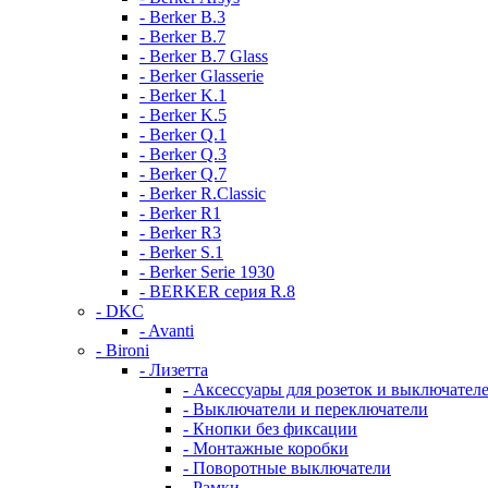
- Berker B.3
- Berker B.7
- Berker B.7 Glass
- Berker Glasserie
- Berker K.1
- Berker K.5
- Berker Q.1
- Berker Q.3
- Berker Q.7
- Berker R.Classic
- Berker R1
- Berker R3
- Berker S.1
- Berker Serie 1930
- BERKER серия R.8
- DKC
- Avanti
- Bironi
- Лизетта
- Аксессуары для розеток и выключател
- Выключатели и переключатели
- Кнопки без фиксации
- Монтажные коробки
- Поворотные выключатели
- Рамки