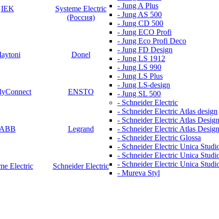
- Jung A Plus
IEK
Systeme Electric
- Jung AS 500
(Россия)
- Jung CD 500
- Jung ECO Profi
- Jung Eco Profi Deco
- Jung FD Design
aytoni
Donel
- Jung LS 1912
- Jung LS 990
- Jung LS Plus
- Jung LS-design
lyConnect
ENSTO
- Jung SL 500
- Schneider Electric
- Schneider Electric Atlas design
- Schneider Electric Atlas Desig
ABB
Legrand
- Schneider Electric Atlas Design
- Schneider Electric Glossa
- Schneider Electric Unica Studi
- Schneider Electric Unica Studi
- Schneider Electric Unica Studi
me Electric
Schneider Electric
- Mureva Styl