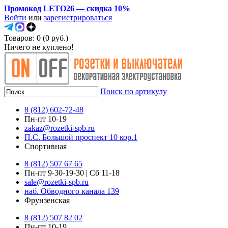
Промокод LETO26 — скидка 10%
Войти
или
зарегистрироваться
Товаров: 0 (0 руб.)
Ничего не куплено!
Поиск по артикулу
8 (812) 602-72-48
Пн-пт 10-19
zakaz@rozetki-spb.ru
П.С. Большой проспект 10 кор.1
Спортивная
8 (812) 507 67 65
Пн-пт 9-30-19-30 | Сб 11-18
sale@rozetki-spb.ru
наб. Обводного канала 139
Фрунзенская
8 (812) 507 82 02
Пн-пт 10-19