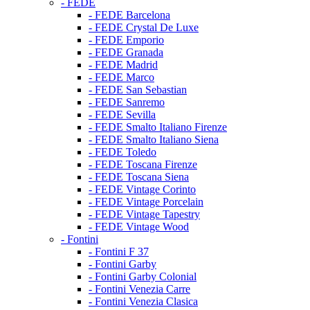
- FEDE
- FEDE Barcelona
- FEDE Crystal De Luxe
- FEDE Emporio
- FEDE Granada
- FEDE Madrid
- FEDE Marco
- FEDE San Sebastian
- FEDE Sanremo
- FEDE Sevilla
- FEDE Smalto Italiano Firenze
- FEDE Smalto Italiano Siena
- FEDE Toledo
- FEDE Toscana Firenze
- FEDE Toscana Siena
- FEDE Vintage Corinto
- FEDE Vintage Porcelain
- FEDE Vintage Tapestry
- FEDE Vintage Wood
- Fontini
- Fontini F 37
- Fontini Garby
- Fontini Garby Colonial
- Fontini Venezia Carre
- Fontini Venezia Clasica