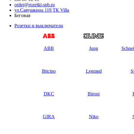
order@rozetki-spb.ru
ул.Савушкина 119 ТК Villa
Беговая
Розетки и выключатели
ABB
Jung
Schnei
Bticino
Legrand
S
DKC
Bironi
GIRA
Niko