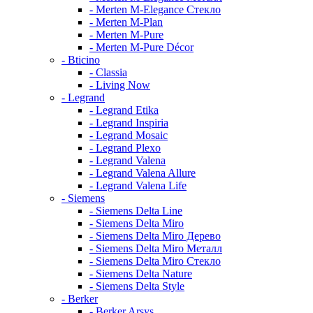
- Merten M-Elegance Стекло
- Merten M-Plan
- Merten M-Pure
- Merten M-Pure Décor
- Bticino
- Classia
- Living Now
- Legrand
- Legrand Etika
- Legrand Inspiria
- Legrand Mosaic
- Legrand Plexo
- Legrand Valena
- Legrand Valena Allure
- Legrand Valena Life
- Siemens
- Siemens Delta Line
- Siemens Delta Miro
- Siemens Delta Miro Дерево
- Siemens Delta Miro Металл
- Siemens Delta Miro Стекло
- Siemens Delta Nature
- Siemens Delta Style
- Berker
- Berker Arsys