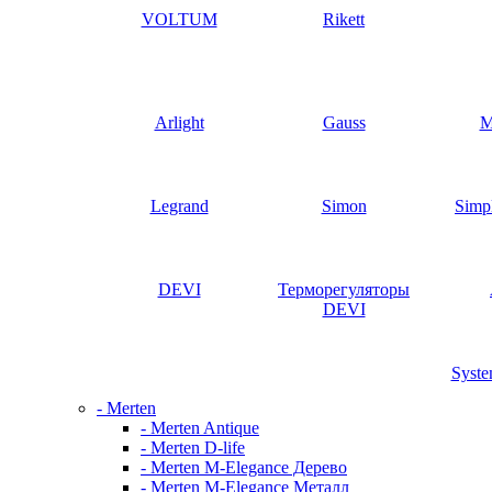
VOLTUM
Rikett
Arlight
Gauss
M
Legrand
Simon
Simp
DEVI
Терморегуляторы
DEVI
Syste
- Merten
- Merten Antique
- Merten D-life
- Merten M-Elegance Дерево
- Merten M-Elegance Металл