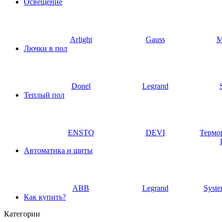
Освещение
Arlight
Gauss
M
Лючки в пол
Donel
Legrand
Теплый пол
ENSTO
DEVI
Термо
Автоматика и щиты
ABB
Legrand
Syste
Как купить?
Категории