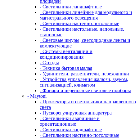
площадей
- Светильники ландшафтные
- Светильники линейные для модульного и
магистрального освещения
- Светильники настенно-потолочные
- Светильники настольные, напольные,
станочные
- Световые шнуры, светодиодные ленты и
комлектующие
- Системы вентиляции и
кондиционирования
- Стенды
- Техника бытовая малая
- Удлинители, разветвители, переходники
- Устройства управления жалюзи, звуком,
сигнализацией, климатом
- Фонари и переносные световые приборы
- Maytoni
- Прожекторы и светильники направленного
света
- Пускорегулирующая аппаратура
- Светильники аварийные и
ориентационные
- Светильники ландшафтные
- Светильники настенно-потолочные