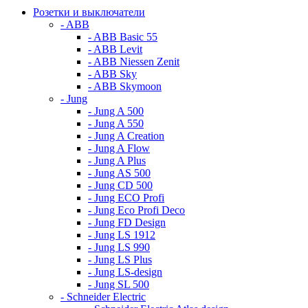
Розетки и выключатели
- ABB
- ABB Basic 55
- ABB Levit
- ABB Niessen Zenit
- ABB Sky
- ABB Skymoon
- Jung
- Jung A 500
- Jung A 550
- Jung A Creation
- Jung A Flow
- Jung A Plus
- Jung AS 500
- Jung CD 500
- Jung ECO Profi
- Jung Eco Profi Deco
- Jung FD Design
- Jung LS 1912
- Jung LS 990
- Jung LS Plus
- Jung LS-design
- Jung SL 500
- Schneider Electric