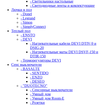
- Светильники настольные
- Светодиодные ленты и комлектующие
Лючки в пол
- Donel
- Legrand
- Simon
- SimplyConnect
Теплый пол
- ENSTO
- DEVI
- Нагревательные кабели DEVI DTIV-9 и
DSIG-20
- Нагревательные маты DEVI DSVF-150 и
DTIR-150
- Терморегуляторы DEVI
Сенс выключатели
- BASALTE
- SENTIDO
- ENZO
- DESEO
- "DUOTECNO"
- Сенсорные выключатели
- Умный дом
- Умный дом Room-E
- Розетки