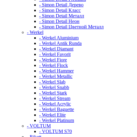
- Simon Detail Дерево
- Simon Detail Класс
- Simon Detail Металл
- Simon Detail Неон
- Simon Detail Цветной Металл
- Werkel
- Werkel Aluminium
- Werkel Antik Runda
- Werkel Diamant
- Werkel Favorit
- Werkel Fiore
- Werkel Flock
- Werkel Hammer
- Werkel Metallic
- Werkel Slab
- Werkel Snabb
- Werkel Stark
- Werkel Stream
- Werkel Acrylic
- Werkel Baguette
- Werkel Elite
- Werkel Platinum
- VOLTUM
- VOLTUM S70
- Rikett