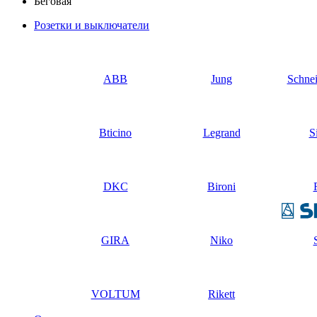
Беговая
Розетки и выключатели
ABB
Jung
Schnei
Bticino
Legrand
S
DKC
Bironi
GIRA
Niko
VOLTUM
Rikett