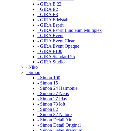
- GIRA E 22
- GIRA E2
- GIRA E3
- GIRA Edelstahl
- GIRA Esprit
- GIRA Esprit Linoleum-Multiplex
- GIRA Event
- GIRA Event Clear
- GIRA Event Opaque
- GIRA F100
- GIRA Standard 55
- GIRA Studio
- Niko
- Simon
- Simon 100
- Simon 15
- Simon 24 Harmonie
- Simon 27 Neos
- Simon 27 Play
- Simon 73 loft
- Simon 82
- Simon 82 Nature
- Simon Detail Air
- Simon Detail Original
- Simon Detail Premium