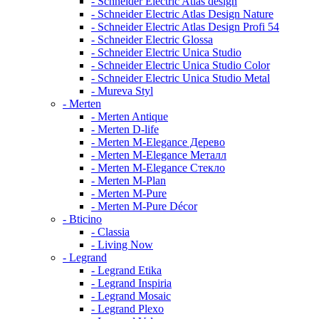
- Schneider Electric Atlas design
- Schneider Electric Atlas Design Nature
- Schneider Electric Atlas Design Profi 54
- Schneider Electric Glossa
- Schneider Electric Unica Studio
- Schneider Electric Unica Studio Color
- Schneider Electric Unica Studio Metal
- Mureva Styl
- Merten
- Merten Antique
- Merten D-life
- Merten M-Elegance Дерево
- Merten M-Elegance Металл
- Merten M-Elegance Стекло
- Merten M-Plan
- Merten M-Pure
- Merten M-Pure Décor
- Bticino
- Classia
- Living Now
- Legrand
- Legrand Etika
- Legrand Inspiria
- Legrand Mosaic
- Legrand Plexo